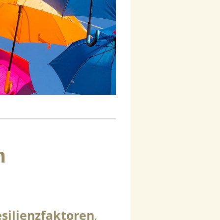
n
silienzfaktoren
,