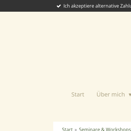
Ich akzeptiere alternative Zah
Zum
Hauptinhalt
springen
Start
Über mich
Start
»
Seminare & Workshops