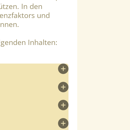
ützen. In den
ienzfaktors und
önnen.
lgenden Inhalten: