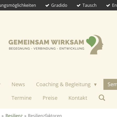
lungsmöglichkeiten
Gradido
Tausch
En
News
Coaching & Begleitung
Sem
Termine
Preise
Kontakt
»
Resilienz
»
Resilienzfaktoren