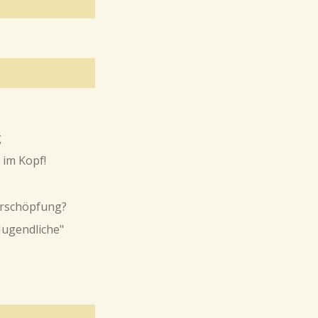
g
im Kopf!
Erschöpfung?
Jugendliche"